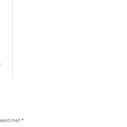
%
rkeerd met
*