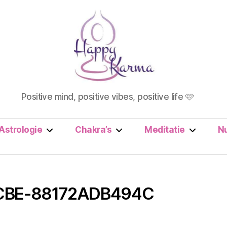
Happy
Positive mind, positive vibes, positive life 🩷
Karma
Astrologie
Chakra’s
Meditatie
N
CBE-88172ADB494C