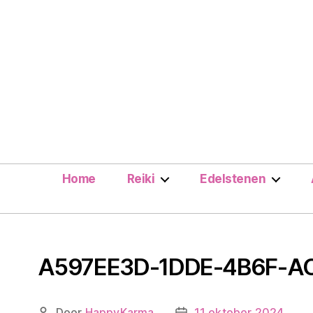
Home
Reiki
Edelstenen
A597EE3D-1DDE-4B6F-A
Door
HappyKarma
11 oktober 2024