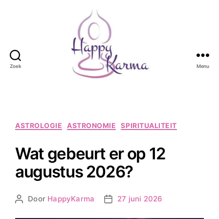
Zoek
Menu
Happy
Karma
Categorieën
ASTROLOGIE
ASTRONOMIE
SPIRITUALITEIT
Wat gebeurt er op 12
augustus 2026?
Door
HappyKarma
27 juni 2026
Berichtauteur
Berichtdatum