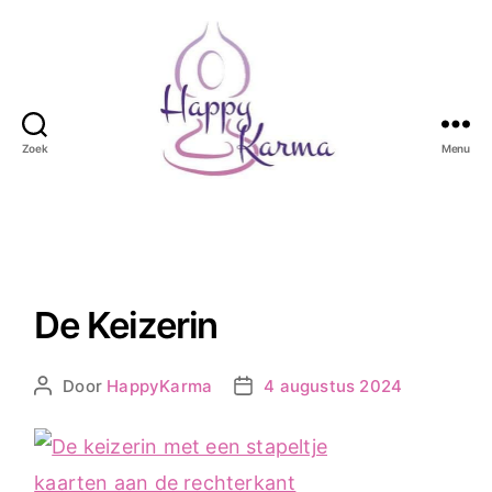
Zoek
Menu
Happy
Karma
De Keizerin
Door
HappyKarma
4 augustus 2024
Berichtauteur
Berichtdatum