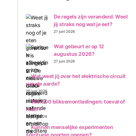
De regels zijn veranderd. Weet
jij straks nog wat je eet?
27 juni 2026
Wat gebeurt er op 12
augustus 2026?
27 juni 2026
Wat weet jij over het elektrische circuit
van de aarde?
20 juni 2026
188.000 bliksemontladingen: toeval of
meer?
20 juni 2026
Kunnen menselijke experimenten
spirituele poorten openen?