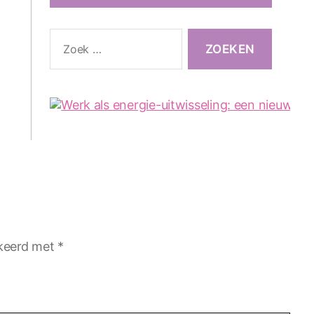
Zoeken
naar:
rkeerd met
*