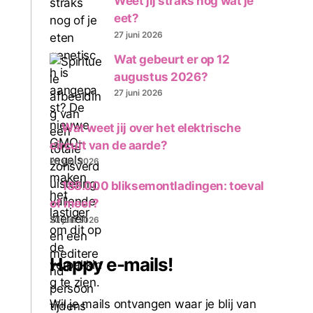
Weet jij straks nog wat je
eet?
27 juni 2026
Wat gebeurt er op 12
augustus 2026?
27 juni 2026
Wat weet jij over het elektrische
circuit van de aarde?
20 juni 2026
188.000 bliksemontladingen: toeval
of meer?
20 juni 2026
Happy e-mails!
Wil je mails ontvangen waar je blij van