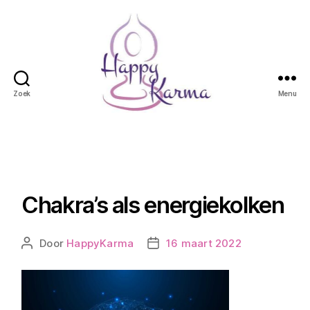
Zoek
Menu
Happy
Karma
Chakra’s als energiekolken
Door
HappyKarma
16 maart 2022
Berichtauteur
Berichtdatum