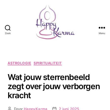
Zoek
Menu
Happy
Karma
Categorieën
ASTROLOGIE
SPIRITUALITEIT
Wat jouw sterrenbeeld
zegt over jouw verborgen
kracht
Door
HappyKarma
2 juni 2025