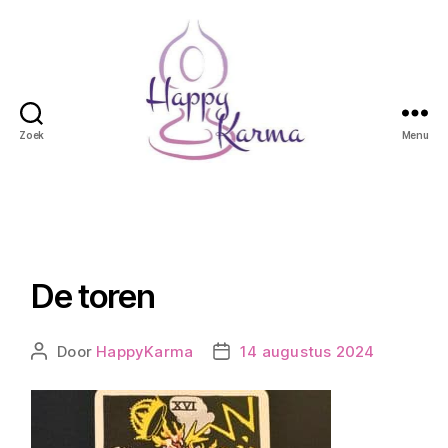
Zoek
Menu
Happy
Karma
De toren
Door
HappyKarma
14 augustus 2024
Berichtauteur
Berichtdatum