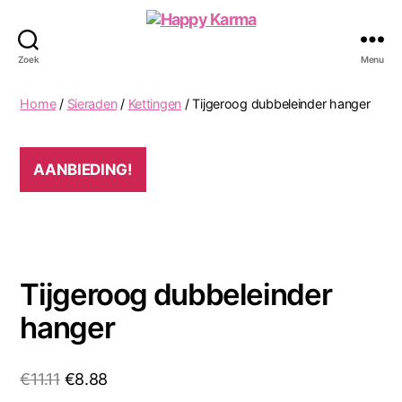
Happy
Karma
Zoek
Menu
Home
/
Sieraden
/
Kettingen
/ Tijgeroog dubbeleinder hanger
AANBIEDING!
Tijgeroog dubbeleinder
hanger
Oorspronkelijke
Huidige
€
11.11
€
8.88