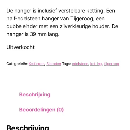
prijs
prijs
was:
is:
De hanger is inclusief verstelbare ketting. Een
€11.11.
€8.88.
half-edelsteen hanger van Tijgeroog, een
dubbeleinder met een zilverkleurige houder. De
hanger is 39 mm lang.
Uitverkocht
Categorieën:
Kettingen
,
Sieraden
Tags:
edelsteen
,
ketting
,
tijgeroog
Beschrijving
Beoordelingen (0)
Beschrijving