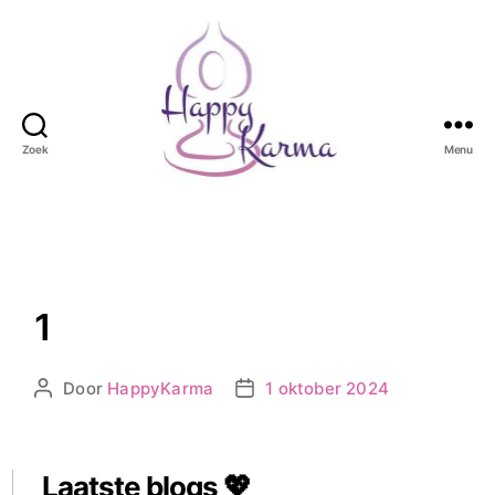
Zoek
Menu
Happy
Karma
1
Door
HappyKarma
1 oktober 2024
Berichtauteur
Berichtdatum
Laatste blogs 💖