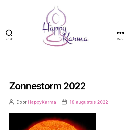
Zoek
Menu
Happy
Karma
Zonnestorm 2022
Door
HappyKarma
18 augustus 2022
Berichtauteur
Berichtdatum