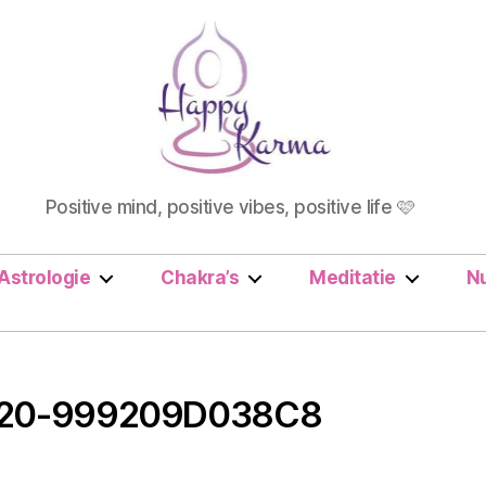
Happy
Positive mind, positive vibes, positive life 🩷
Karma
Astrologie
Chakra’s
Meditatie
N
C20-999209D038C8