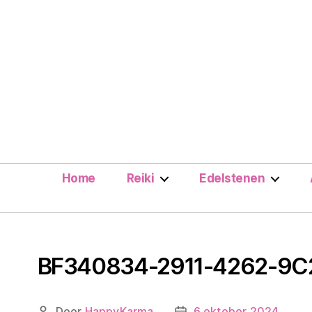
Home
Reiki
Edelstenen
BF340834-2911-4262-9
Door
HappyKarma
6 oktober 2024