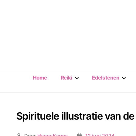
Home
Reiki
Edelstenen
Spirituele illustratie van 
Door
HappyKarma
12 juni 2024