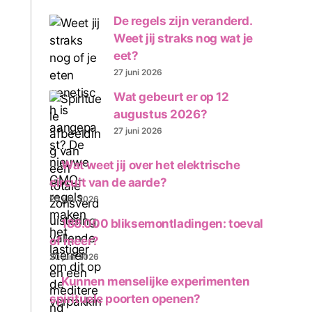
De regels zijn veranderd.
Weet jij straks nog wat je
eet?
27 juni 2026
Wat gebeurt er op 12
augustus 2026?
27 juni 2026
Wat weet jij over het elektrische
circuit van de aarde?
20 juni 2026
188.000 bliksemontladingen: toeval
of meer?
20 juni 2026
Kunnen menselijke experimenten
spirituele poorten openen?