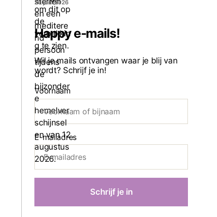
20 juni 2026
Happy e-mails!
Wil je mails ontvangen waar je blij van
wordt? Schrijf je in!
Voornaam
E-mailadres