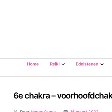
Home
Reiki
Edelstenen
6e chakra – voorhoofdcha
Door
HappyKarma
16 maart 2022