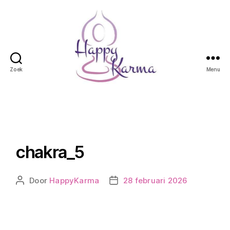
Zoek
Menu
Happy
Karma
chakra_5
Door
HappyKarma
28 februari 2026
Berichtauteur
Berichtdatum